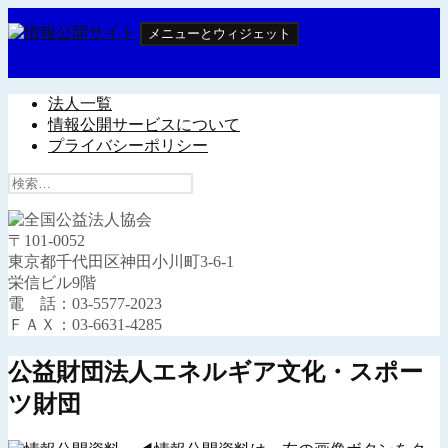
コ
メニューとウィジェット
ン
テ
情報公開サイト
ン
ツ
法人一覧
へ
情報公開サービスについて
ス
プライバシーポリシー
キ
検
ッ
索:
プ
〒101-0052
東京都千代田区神田小川町3-6-1
栄信ビル9階
電 話：03-5577-2023
ＦＡＸ：03-6631-4285
公益財団法人エネルギア文化・スポー
ツ財団