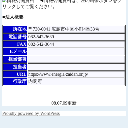
◀情報公開資料は、左の画像ボタンをク
リックしてご覧ください。
■法人概要
所在地
〒730-0041 広島市中区小町4番33号
電話番号
082-542-3639
FAX
082-542-3644
Eメール
担当部署
担当者
URL
https://www.energia-zaidan.or.jp/
行政庁
内閣府
08.07.09更新
Proudly powered by WordPress