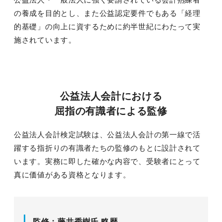
公益法人・一般法人に強く要請されている会計熟練者
会社概要
の養成を目的とし、また公益認定要件でもある「経理
的基礎」の向上に資するために約半世紀にわたって実
施されています。
代表あいさつ
会社概要
弊社の活動実績
公益法人会計における
相談顧問
屈指の有識者による監修
沿革
公益法人会計検定試験は、公益法人会計の第一線で活
躍する指折りの有識者たちの監修のもとに設計されて
アクセス
います。実務に即した確かな内容で、受験者にとって
ブランドロゴ
真に価値がある資格となります。
マスコットキャラクター
監修：藤井秀樹氏 略歴