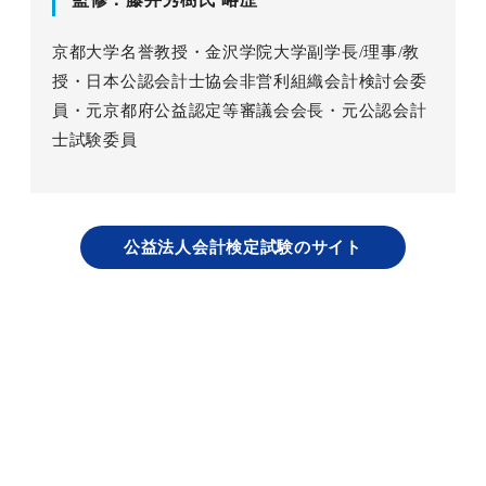
渋谷賞
京都大学名誉教授・金沢学院大学副学長/理事/教
授・日本公認会計士協会非営利組織会計検討会委
出版物
員・元京都府公益認定等審議会会長・元公認会計
士試験委員
専門誌「月刊公益」
書籍一覧
公益法人会計検定試験のサイト
検定試験
採用情報
お問合せ
利用法人様はこちらへ