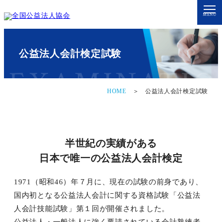
MENU
トップページ
公益法人会計検定試験
EXAMINATIO
サービス
HOME
＞ 公益法人会計検定試験
シェアコモン200
公益会計検定
半世紀の実績がある
各種代行サービス
日本で唯一の公益法人会計検定
出版事業
1971（昭和46）年７月に、現在の試験の前身であり、
国内初となる公益法人会計に関する資格試験「公益法
私たちの想い
人会計技能試験」第１回が開催されました。