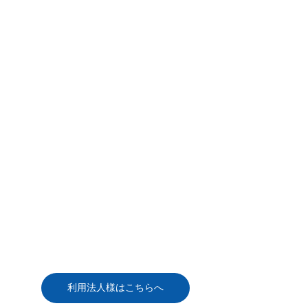
開催予定
ライブ・オンデマンド
北海道地区
東北地区
北陸地区
関東地区
東海地区
関西地区
中国・四国地区
九州地区
動画視聴
講師紹介
全国公益法人協会について
お問合せ
利用法人様はこちらへ