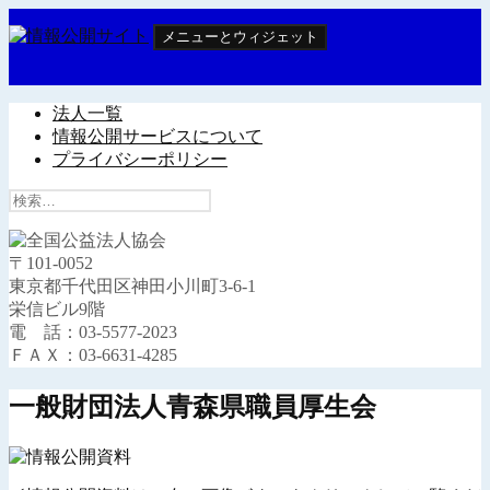
コ
メニューとウィジェット
ン
テ
情報公開サイト
ン
ツ
法人一覧
へ
情報公開サービスについて
ス
プライバシーポリシー
キ
検
ッ
索:
プ
〒101-0052
東京都千代田区神田小川町3-6-1
栄信ビル9階
電 話：03-5577-2023
ＦＡＸ：03-6631-4285
一般財団法人青森県職員厚生会