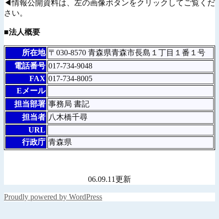
◀情報公開資料は、左の画像ボタンをクリックしてご覧くだ
さい。
■法人概要
所在地
〒030-8570 青森県青森市長島１丁目１番１号
電話番号
017-734-9048
FAX
017-734-8005
Eメール
担当部署
事務局 書記
担当者
八木橋千尋
URL
行政庁
青森県
06.09.11更新
Proudly powered by WordPress