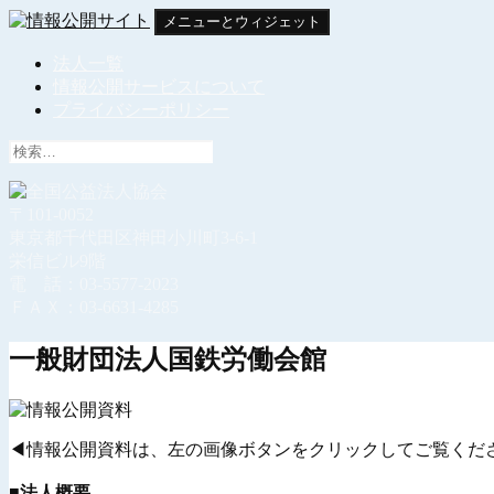
コ
メニューとウィジェット
ン
情報公開サイト
法人一覧
テ
情報公開サービスについて
ン
プライバシーポリシー
ツ
へ
検
ス
索:
キ
ッ
〒101-0052
プ
東京都千代田区神田小川町3-6-1
栄信ビル9階
電 話：03-5577-2023
ＦＡＸ：03-6631-4285
一般財団法人国鉄労働会館
◀情報公開資料は、左の画像ボタンをクリックしてご覧くだ
■法人概要