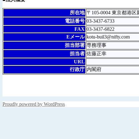
所在地
〒105-0004 東京都港
電話番号
03-3437-6733
FAX
03-3437-6822
Eメール
kotu-buil3@nifty.com
担当部署
専務理事
担当者
佐藤正幸
URL
行政庁
内閣府
Proudly powered by WordPress