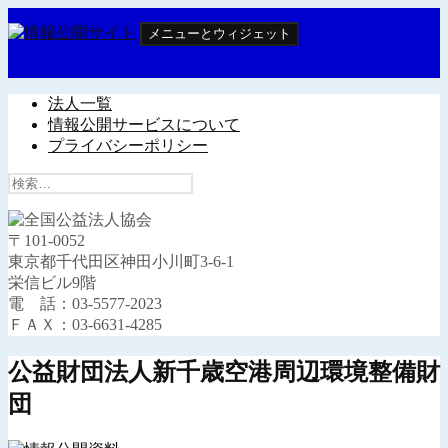
コ
メニューとウィジェット
ン
テ
情報公開サイト
ン
ツ
法人一覧
へ
情報公開サービスについて
ス
プライバシーポリシー
キ
検
ッ
索:
プ
〒101-0052
東京都千代田区神田小川町3-6-1
栄信ビル9階
電 話：03-5577-2023
ＦＡＸ：03-6631-4285
公益財団法人新千歳空港周辺環境整備財
団