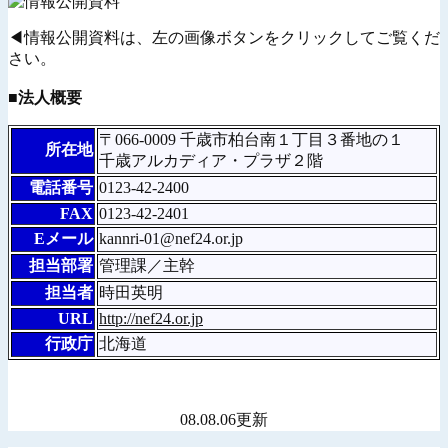
◀情報公開資料は、左の画像ボタンをクリックしてご覧くだ
さい。
■法人概要
〒066-0009 千歳市柏台南１丁目３番地の１
所在地
千歳アルカディア・プラザ２階
電話番号
0123-42-2400
FAX
0123-42-2401
Eメール
kannri-01@nef24.or.jp
担当部署
管理課／主幹
担当者
時田英明
URL
http://nef24.or.jp
行政庁
北海道
08.08.06更新