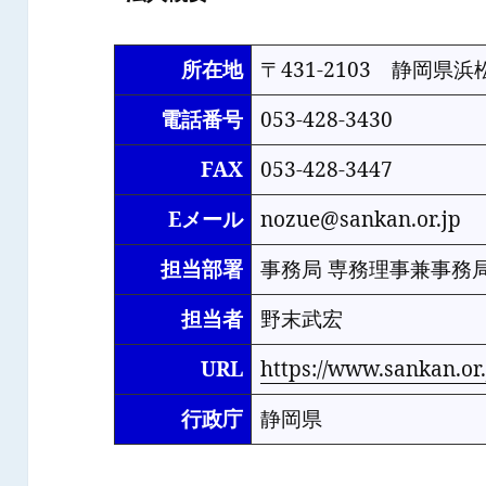
所在地
〒431-2103 静岡
電話番号
053-428-3430
FAX
053-428-3447
Eメール
nozue@sankan.or.jp
担当部署
事務局 専務理事兼事務
担当者
野末武宏
URL
https://www.sankan.or.
行政庁
静岡県