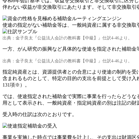
令和6年会計基準では、収益を交換取引と非交換取引に区分し
伴わない収益が非交換取引にあたります。そして非交換取引
使途の指定がない補助金等は、一般純資産に属する非交換取
出典：金子良太『公益法人会計の教科書【中級】』仕訳4-46より。
一方、がん研究の振興など具体的な使途を指定された補助金
出典：金子良太『公益法人会計の教科書【中級】』仕訳4-46より。
指定純資産とは、資源提供者との合意により使途の制約を受け
含まれるものとして、特定の目的の支出を前提として受け入
131項※）。
では、使途指定された補助金で実際に事業を行ったらどうな
用として表示され、一般純資産・指定純資産の別は注記の財
受入時の仕訳は次のとおりです。
事業を実施した時点では事業費を計上し、その支出は財源区