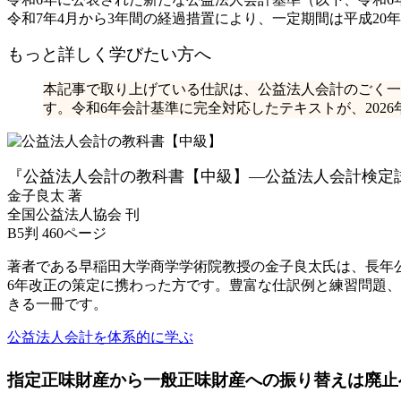
令和7年4月から3年間の経過措置により、一定期間は平成2
もっと詳しく学びたい方へ
本記事で取り上げている仕訳は、公益法人会計のごく一
す。令和6年会計基準に完全対応したテキストが、202
『公益法人会計の教科書【中級】―公益法人会計検定試
金子良太 著
全国公益法人協会 刊
B5判 460ページ
著者である早稲田大学商学学術院教授の金子良太氏は、長年
6年改正の策定に携わった方です。豊富な仕訳例と練習問題
きる一冊です。
公益法人会計を体系的に学ぶ
指定正味財産から一般正味財産への振り替えは廃止