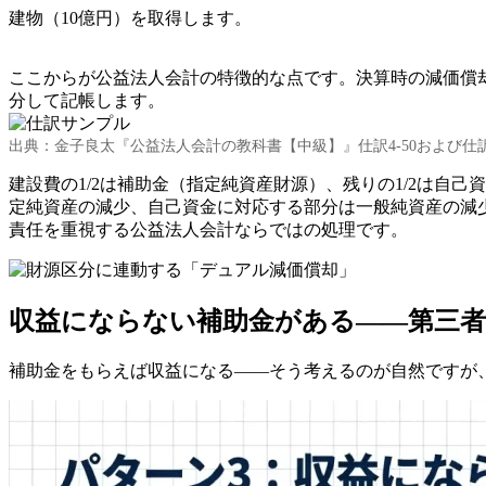
建物（10億円）を取得します。
ここからが公益法人会計の特徴的な点です。決算時の減価償却
分して記帳します。
出典：金子良太『公益法人会計の教科書【中級】』仕訳4-50および仕訳4
建設費の1/2は補助金（指定純資産財源）、残りの1/2は
定純資産の減少、自己資金に対応する部分は一般純資産の減
責任を重視する公益法人会計ならではの処理です。
収益にならない補助金がある——第三者
補助金をもらえば収益になる——そう考えるのが自然ですが