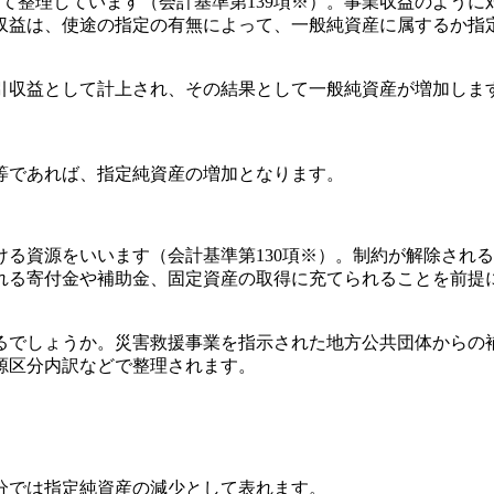
て整理しています（会計基準第139項※）。事業収益のよう
収益は、使途の指定の有無によって、一般純資産に属するか指
引収益として計上され、その結果として一般純資産が増加しま
等であれば、指定純資産の増加となります。
る資源をいいます（会計基準第130項※）。制約が解除され
れる寄付金や補助金、固定資産の取得に充てられることを前提
るでしょうか。災害救援事業を指示された地方公共団体からの
源区分内訳などで整理されます。
分では指定純資産の減少として表れます。